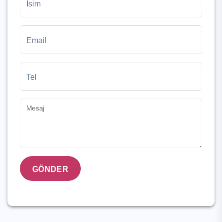
İsim
Email
Tel
Mesaj
GÖNDER